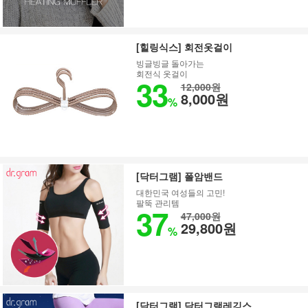
[힐링식스] 회전옷걸이
빙글빙글 돌아가는
회전식 옷걸이
33
12,000원
8,000원
%
[닥터그램] 폴암밴드
대한민국 여성들의 고민!
팔뚝 관리템
37
47,000원
29,800원
%
[닥터그램] 닥터그램레깅스