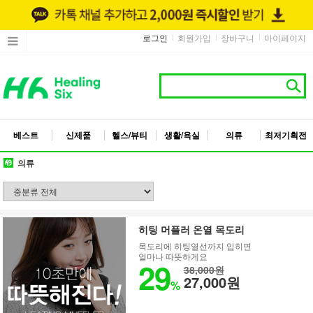
로그인
회원가입
장바구니
마이페이지
베스트
신제품
헬스/뷰티
생활/욕실
의류
최저기획전
의류
히팅 머플러 온열 목도리
목도리에 히팅열선까지 입히면
얼마나 따뜻하게요
29
38,000원
27,000원
%