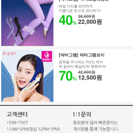
매일 다리를 편안하게
아름다운 핏으로 관리하기!
40
36,600원
22,000원
%
[닥터그램] 닥터그램브이
중력을 무시하는 V라인 케어
턱 끝부터 확실하게! 짱짱하게!
70
42,000원
12,500원
%